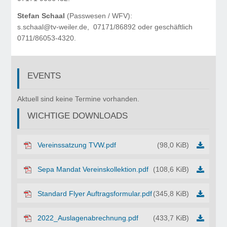
Stefan Schaal
(Passwesen / WFV):
s.schaal@tv-weiler.de, 07171/86892 oder geschäftlich
0711/86053-4320.
EVENTS
©
Copyr
Aktuell sind keine Termine vorhanden.
2017
WICHTIGE DOWNLOADS
Turnv
Weile
in
Vereinssatzung TVW.pdf
(98,0 KiB)
den
Berg
Sepa Mandat Vereinskollektion.pdf
(108,6 KiB)
1920
e.V.
Standard Flyer Auftragsformular.pdf
(345,8 KiB)
2022_Auslagenabrechnung.pdf
(433,7 KiB)