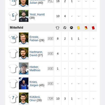
15
🇵🇱
16
2
1
-
-
-
Julian
(40)
Yesil
,
Hamit
6
10
4
-
-
-
-
(39)
Mittelfeld
Enssle
,
16
🇩🇪
8
2
1
1
-
-
Fabian
(28)
Hartmann
,
🇩🇪
4
-
-
-
-
-
David
(27)
Hieber
,
🇩🇪
1
-
-
-
-
-
Matthias
Knies
,
🇩🇪
-
-
-
-
-
-
Jürgen
(45)
Kütükcü
,
7
🇹🇷
10
3
1
-
-
-
Onur
(28)