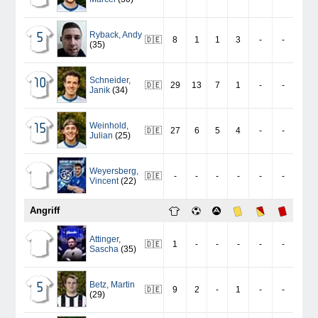
Ryback
,
Andy
5
🇩🇪
8
1
1
3
-
-
(35)
Schneider
,
10
🇩🇪
29
13
7
1
-
-
Janik
(34)
Weinhold
,
15
🇩🇪
27
6
5
4
-
-
Julian
(25)
Weyersberg
,
🇩🇪
-
-
-
-
-
-
Vincent
(22)
Angriff
Attinger
,
🇩🇪
1
-
-
-
-
-
Sascha
(35)
Betz
,
Martin
5
🇩🇪
9
2
-
1
-
-
(29)