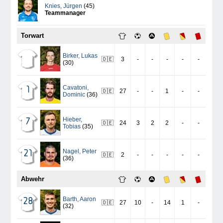
Knies
,
Jürgen
(45)
Teammanager
Torwart
Birker
,
Lukas
🇩🇪
3
-
-
-
-
-
(30)
Cavatoni
,
1
🇩🇪
27
-
-
1
-
-
Dominic
(36)
Hieber
,
7
🇩🇪
24
3
2
2
-
-
Tobias
(35)
Nagel
,
Peter
21
🇩🇪
2
-
-
-
-
-
(36)
Abwehr
Barth
,
Aaron
28
🇩🇪
27
10
-
14
1
-
(32)