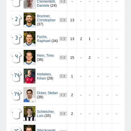
Clementelli
,
🇩🇪
-
-
-
-
-
-
Daniele
(24)
Brunner
,
2
Christopher
🇩🇪
13
-
-
-
-
-
(37)
Fuchs
,
3
🇩🇪
13
2
1
-
-
-
Raphael
(34)
Hein
,
Timo
4
🇩🇪
15
-
2
-
-
-
(36)
Hellekes
,
14
🇩🇪
1
-
-
-
-
-
Kilian
(29)
Ocker
,
Stefan
14
🇩🇪
2
-
-
-
-
-
(38)
Schleicher
,
🇩🇪
2
-
-
-
-
-
Luis
(35)
Wieckowski
,