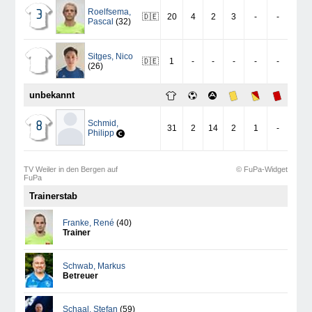
Roelfsema
,
3
🇩🇪
20
4
2
3
-
-
Pascal
(32)
Sitges
,
Nico
🇩🇪
1
-
-
-
-
-
(26)
unbekannt
Schmid
,
8
31
2
14
2
1
-
Philipp
TV Weiler in den Bergen auf
© FuPa-Widget
FuPa
Trainerstab
Franke
,
René
(40)
Trainer
Schwab
,
Markus
Betreuer
Schaal
,
Stefan
(59)