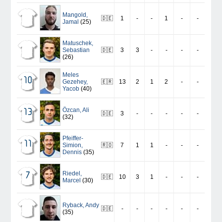
Mangold
,
🇩🇪
1
-
-
1
-
-
Jamal
(25)
Matuschek
,
Sebastian
🇩🇪
3
3
-
-
-
-
(26)
Meles
10
Gezehey
,
🇪🇷
13
2
1
2
-
-
Yacob
(40)
Özcan
,
Ali
13
🇩🇪
3
-
-
-
-
-
(32)
Pfeiffer-
11
Simion
,
🇷🇴
7
1
1
-
-
-
Dennis
(35)
Riedel
,
7
🇩🇪
10
3
1
-
-
-
Marcel
(30)
Ryback
,
Andy
🇩🇪
-
-
-
-
-
-
(35)