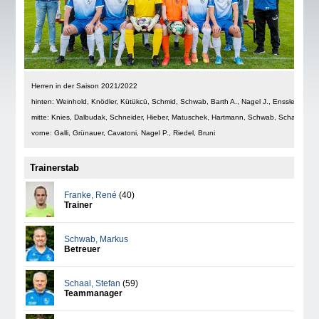
Herren in der Saison 2021/2022
hinten: Weinhold, Knödler, Kütükcü, Schmid, Schwab, Barth A., Nagel J., Enssle
mitte: Knies, Dalbudak, Schneider, Hieber, Matuschek, Hartmann, Schwab, Schaal
vorne: Galli, Grünauer, Cavatoni, Nagel P., Riedel, Bruni
Trainerstab
Franke
,
René
(40)
Trainer
Schwab
,
Markus
Betreuer
Schaal
,
Stefan
(59)
Teammanager