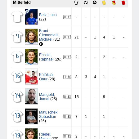
Mittelfeld
Betz
,
Luca
🇩🇪
-
-
-
-
-
-
(22)
Bruni-
Clementelli
,
4
🇩🇪
21
-
1
4
1
-
Michael
(31)
Enssle
,
6
🇩🇪
2
-
-
2
-
-
Raphael
(26)
Kütükcü
,
16
🇹🇷
8
3
4
1
-
-
Onur
(28)
Mangold
,
14
🇩🇪
15
-
-
9
-
-
Jamal
(25)
Matuschek
,
13
Sebastian
🇩🇪
7
1
-
1
-
-
(26)
Riedel
,
19
🇩🇪
3
-
-
-
-
-
Marcel
(30)