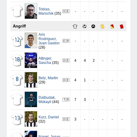
Tobias
,
🇩🇪
-
-
-
-
-
-
Marschik
(35)
Angriff
Aris
Rodriguez
,
12
🇪🇷
-
-
-
-
-
-
Juan Gaston
(28)
Attinger
,
18
🇩🇪
4
4
2
-
-
-
Sascha
(35)
Betz
,
Martin
8
🇩🇪
4
1
-
-
-
-
(29)
Dalbudak
,
🇹🇷
7
3
-
-
-
-
Mükayil
(44)
Kurz
,
Daniel
13
🇩🇪
3
-
-
-
-
-
(32)
Nagel
,
Jonas