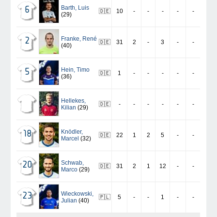
Barth
,
Luis
6
🇩🇪
10
-
-
-
-
-
(29)
Franke
,
René
2
🇩🇪
31
2
-
3
-
-
(40)
Hein
,
Timo
5
🇩🇪
1
-
-
-
-
-
(36)
Hellekes
,
🇩🇪
-
-
-
-
-
-
Kilian
(29)
Knödler
,
18
🇩🇪
22
1
2
5
-
-
Marcel
(32)
Schwab
,
20
🇩🇪
31
2
1
12
-
-
Marco
(29)
Wieckowski
,
23
🇵🇱
5
-
-
1
-
-
Julian
(40)