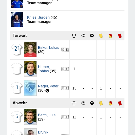
Teammanager
Knies
,
Jürgen
(45)
Teammanager
Torwart
Birker
,
Lukas
21
🇩🇪
-
-
-
-
-
-
(30)
Hieber
,
🇩🇪
1
-
-
-
-
-
Tobias
(35)
Nagel
,
Peter
1
🇩🇪
13
-
-
1
-
-
(36)
Abwehr
Barth
,
Luis
5
🇩🇪
11
-
-
1
-
-
(29)
Bruni-