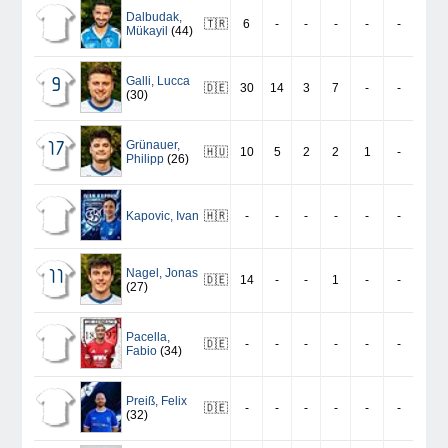
Dalbudak
,
🇹🇷
6
-
-
-
-
-
Mükayil
(44)
Galli
,
Lucca
9
🇩🇪
30
14
3
7
-
-
(30)
Grünauer
,
17
🇭🇺
10
5
2
2
1
-
Philipp
(26)
Kapovic
,
Ivan
🇭🇷
-
-
-
-
-
-
Nagel
,
Jonas
11
🇩🇪
14
-
-
1
-
-
(27)
Pacella
,
🇩🇪
-
-
-
-
-
-
Fabio
(34)
Preiß
,
Felix
🇩🇪
-
-
-
-
-
-
(32)