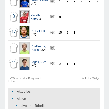
🇩🇪
1
2
-
-
-
-
(27)
Pacella
,
9
🇩🇪
8
-
-
-
-
-
Fabio
(34)
Preiß
,
Felix
12
🇩🇪
15
2
1
-
-
-
(32)
Roelfsema
,
🇩🇪
1
-
-
-
-
-
Pascal
(32)
Sitges
,
Nico
11
🇩🇪
3
1
1
-
-
-
(26)
TV Weiler in den Bergen auf
© FuPa-Widget
FuPa
Aktuelles
Aktive
Live und Tabelle