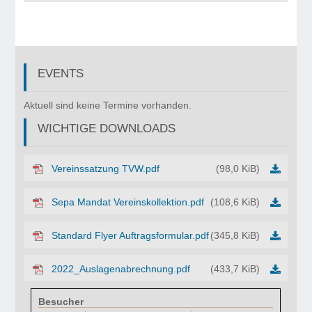
EVENTS
©
Copyr
Aktuell sind keine Termine vorhanden.
2017
WICHTIGE DOWNLOADS
Turnv
Weile
in
Vereinssatzung TVW.pdf
(98,0 KiB)
den
Berg
Sepa Mandat Vereinskollektion.pdf
(108,6 KiB)
1920
e.V.
Standard Flyer Auftragsformular.pdf
(345,8 KiB)
2022_Auslagenabrechnung.pdf
(433,7 KiB)
Besucher