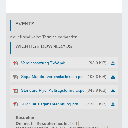
EVENTS
©
Copyr
Aktuell sind keine Termine vorhanden.
2017
WICHTIGE DOWNLOADS
Turnv
Weile
in
Vereinssatzung TVW.pdf
(98,0 KiB)
den
Berg
Sepa Mandat Vereinskollektion.pdf
(108,6 KiB)
1920
e.V.
Standard Flyer Auftragsformular.pdf
(345,8 KiB)
2022_Auslagenabrechnung.pdf
(433,7 KiB)
Besucher
Online:
8
Besucher heute:
168