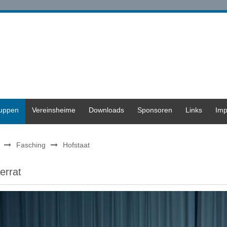
ruppen
Vereinsheime
Downloads
Sponsoren
Links
Imp
Fasching
Hofstaat
ferrat