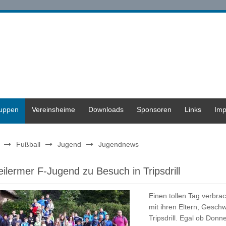
ruppen
Vereinsheime
Downloads
Sponsoren
Links
Imp
Fußball
Jugend
Jugendnews
ilermer F-Jugend zu Besuch in Tripsdrill
Einen tollen Tag verbr
mit ihren Eltern, Gesch
Tripsdrill. Egal ob Don