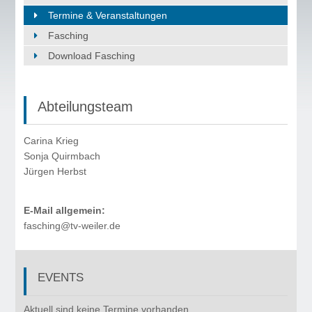
Termine & Veranstaltungen
Fasching
Download Fasching
Abteilungsteam
Carina Krieg
Sonja Quirmbach
Jürgen Herbst
E-Mail allgemein:
fasching@tv-weiler.de
EVENTS
©
Copyr
Aktuell sind keine Termine vorhanden.